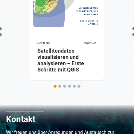
Previous
SAPIENS
Handbuch
Satellitendaten
visualisieren und
analysieren – Erste
Schritte mit QGIS
Kontakt
Wir freuen uns über Anregungen und Austausch zur