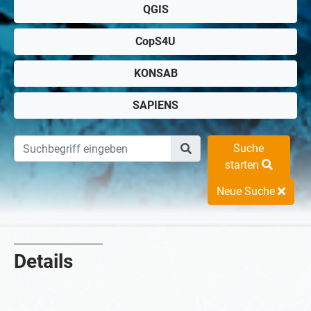
QGIS
CopS4U
KONSAB
SAPIENS
Suche
starten
Neue Suche
Details