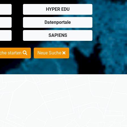
HYPER EDU
Datenportale
SAPIENS
che starten
Neue Suche