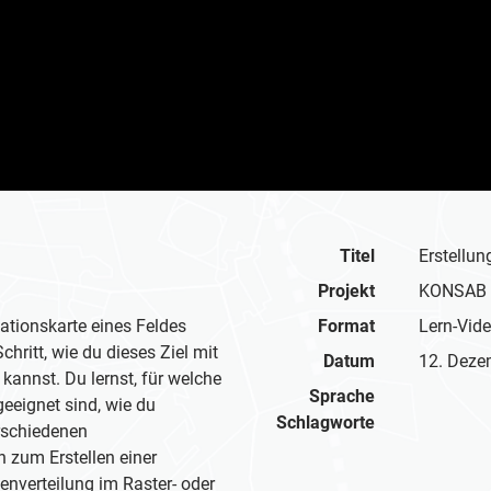
Titel
Erstellun
Projekt
KONSAB
ationskarte eines Feldes
Format
Lern-Vid
Schritt, wie du dieses Ziel mit
Datum
12. Deze
 kannst. Du lernst, für welche
Sprache
eeignet sind, wie du
Schlagworte
erschiedenen
n zum Erstellen einer
nverteilung im Raster- oder