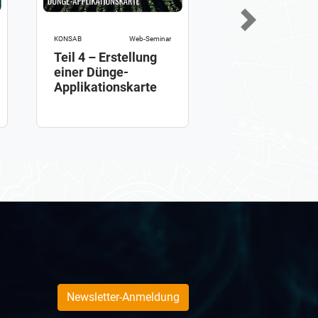
Next
KONSAB
KONSAB
Web-Seminar
Satellitendate
Teil 4 – Erstellung
finden und
einer Dünge-
herunterladen
Applikationskarte
CODE-DE
Newsletter-Anmeldung