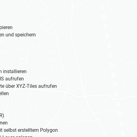
ieren
und speichern
stallieren
aufrufen
ber XYZ-Tiles aufrufen
llen
R)
nen
selbst erstelltem Polygon