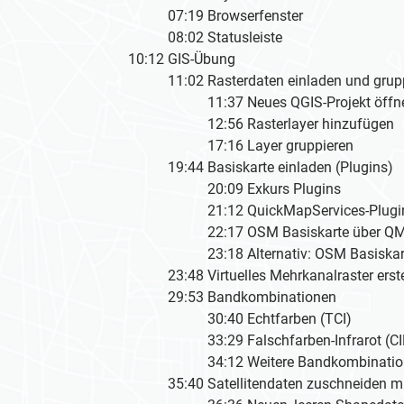
07:19 Browserfenster
08:02 Statusleiste
10:12 GIS-Übung
11:02 Rasterdaten einladen und grupp
11:37 Neues QGIS-Projekt öffnen 
12:56 Rasterlayer hinzufügen
17:16 Layer gruppieren
19:44 Basiskarte einladen (Plugins)
20:09 Exkurs Plugins
21:12 QuickMapServices-Plugin in
22:17 OSM Basiskarte über QMS 
23:18 Alternativ: OSM Basiskarte ü
23:48 Virtuelles Mehrkanalraster erste
29:53 Bandkombinationen
30:40 Echtfarben (TCI)
33:29 Falschfarben-Infrarot (CI
34:12 Weitere Bandkombinatio
35:40 Satellitendaten zuschneiden mit 