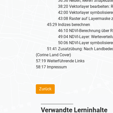
36:36 Neuen, leeren Shapedatei-L
38:20 Vektorlayer bearbeiten: Recht
42:00 Vektorlayer symbolisieren (
43:08 Raster auf Layermaske zu
45:29 Indizes berechnen
46:10 NDVI-Berechnung über Rast
49:04 NDVI-Layer: Werteverteilun
50:06 NDVI-Layer symbolisiere
51:41 Zusatzübung: Nach Landbedeck
(Corine Land Cover)
57:19 Weiterführende Links
58:17 Impressum
Zurück
Verwandte Lerninhalte