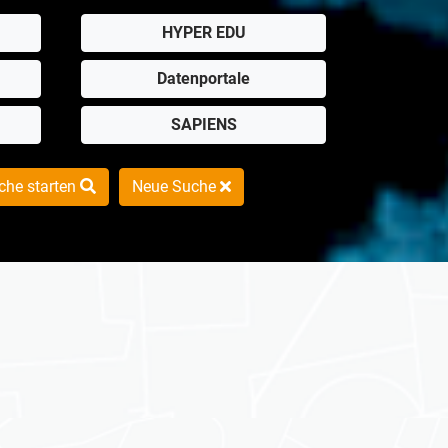
HYPER EDU
Datenportale
SAPIENS
che starten
Neue Suche