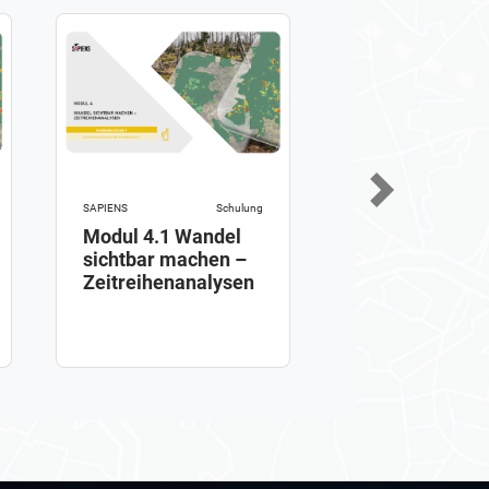
Next
SAPIENS
Schulung
SAPIENS
Modul 4.1 Wandel
Modul 3.2 Pa
sichtbar machen –
Satellitendate
Zeitreihenanalysen
finden –
Basiswissen
Datenportale