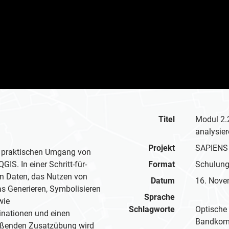
Titel
Modul 2.2
analysie
Projekt
SAPIENS
n praktischen Umgang von
IS. In einer Schritt-für-
Format
Schulun
on Daten, das Nutzen von
Datum
16. Nove
as Generieren, Symbolisieren
Sprache
wie
Schlagworte
Optische 
nationen und einen
Bandkomb
ließenden Zusatzübung wird