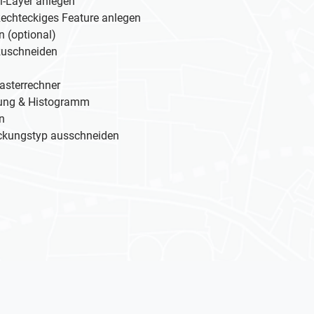
ayer anlegen
eckiges Feature anlegen
optional)
schneiden
errechner
g & Histogramm
n
ungstyp ausschneiden